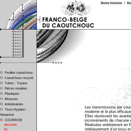
Notre histoire
Ho
Feuilles caoutchouc
Caoutchouc recyclé
Tubes - Tuyaux
Pièces moulées
Plastiques
Mousses
Antivibratoire
Les transmissions par cou
Tissu Hypalon -
moderne et le plus efficace
Néoprène
Elles réunissent les avant
COURROIE
inconvénients de chacune 
Réalisées entièrement en 
oleostatic
intérieurement d’un tissu en
sp