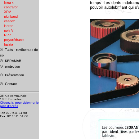
temps. Les dents indéformab
linea x
pouvoir autolubrifiant qui 
contrafor
XDV
pluriband
esaflex
isoran
poly V
RPP
polyuréthane
balata
Tapis - revêtement de
sol
KERAMAB
protection
Présentation
Contact
36 rue communale
1083 Bruxelles
Cliquez ici pour visionner le
plan d'accès
Tel: 02 / 511 24 50
Fax: 02 / 511 51 00